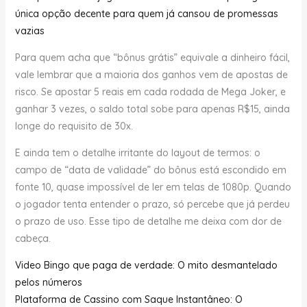
única opção decente para quem já cansou de promessas
vazias
Para quem acha que “bônus grátis” equivale a dinheiro fácil,
vale lembrar que a maioria dos ganhos vem de apostas de
risco. Se apostar 5 reais em cada rodada de Mega Joker, e
ganhar 3 vezes, o saldo total sobe para apenas R$15, ainda
longe do requisito de 30x.
E ainda tem o detalhe irritante do layout de termos: o
campo de “data de validade” do bônus está escondido em
fonte 10, quase impossível de ler em telas de 1080p. Quando
o jogador tenta entender o prazo, só percebe que já perdeu
o prazo de uso. Esse tipo de detalhe me deixa com dor de
cabeça.
Video Bingo que paga de verdade: O mito desmantelado
pelos números
Plataforma de Cassino com Saque Instantâneo: O