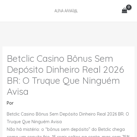
Ir
para
o
conteúdo
Betclic Casino Bônus Sem
Depósito Dinheiro Real 2026
BR: O Truque Que Ninguém
Avisa
Por
Betclic Casino Bônus Sem Depósito Dinheiro Real 2026 BR: O
Truque Que Ninguém Avisa
Não há mistério: o “bônus sem depósito” do Betclic chega