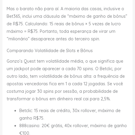
Mas o barato não para aí. A maioria das casas, inclusive o
Bet365, inclui uma cláusula de “máximo de ganho de bônus”
de R$75. Calculando: 15 reais de bônus × 5 vezes de lucro
máximo = R$75. Portanto, toda esperança de virar um
“milionário” desaparece antes do terceiro spin.
Comparando Volatilidade de Slots e Bônus
Gonzo’s Quest tem volatilidade média, o que significa que
um jackpot pode aparecer a cada 70 spins. O Betclic, por
outro lado, tem volatilidade de bônus alta: a frequência de
apostas vencedoras fica em 1 a cada 12 jogadas. Se você
costuma jogar 30 spins por sessão, a probabilidade de
transformar o bônus em dinheiro real cai para 2,5%.
Betclic: 15 reais de crédito, 30x rollover, máximo de
ganho R$75.
888casino: 20€ grátis, 40x rollover, máximo de ganho
€100.