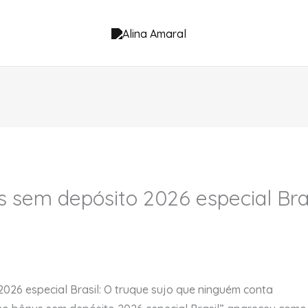
 sem depósito 2026 especial Bras
026 especial Brasil: O truque sujo que ninguém conta