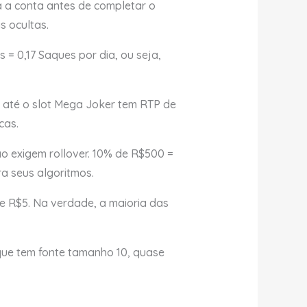
 a conta antes de completar o
s ocultas.
 = 0,17 Saques por dia, ou seja,
 até o slot Mega Joker tem RTP de
cas.
o exigem rollover. 10% de R$500 =
a seus algoritmos.
e R$5. Na verdade, a maioria das
saque tem fonte tamanho 10, quase