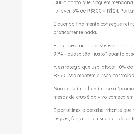
Outro ponto que ninguém menciona:
rollover. 3% de R$800 = R$24. Porta
E quando finalmente consegue retirar
praticamente nada.
Para quem ainda insiste em achar q
99% – quase tão “justo” quanto essas
A estratégia que uso: alocar 10% d
R$50. Isso mantém o risco controlad
Não se iluda achando que a “promoç
mesas de crupiê ao vivo começa em R
E por último, o detalhe irritante qu
ilegível, forçando o usuário a clicar