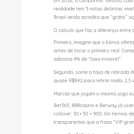
Em 2026, a campanha “betboo casino
realidade tem 3 notas distintas: ma
Brasil ainda acredita que “grátis” si
O cálculo que faz a diferença entre 
Primeiro, imagine que o bônus ofer
antes de tocar o primeiro real. Com
adiciona 4% de “taxa invisível”.
Segundo, some a taxa de retirada de
quase R$842 para retirar nada. 2,5 
Marcas que jogam o mesmo jogo su
Bet365, 888casino e Betway já usar
rollover; 30 × 30 = 900. Em termos d
transparentes que a frase “VIP gratu