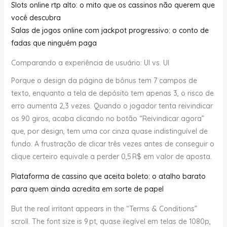
Slots online rtp alto: o mito que os cassinos não querem que
você descubra
Salas de jogos online com jackpot progressivo: o conto de
fadas que ninguém paga
Comparando a experiência de usuário: UI vs. UI
Porque o design da página de bônus tem 7 campos de
texto, enquanto a tela de depósito tem apenas 3, o risco de
erro aumenta 2,3 vezes. Quando o jogador tenta reivindicar
os 90 giros, acaba clicando no botão “Reivindicar agora”
que, por design, tem uma cor cinza quase indistinguível de
fundo. A frustração de clicar três vezes antes de conseguir o
clique certeiro equivale a perder 0,5 R$ em valor de aposta.
Plataforma de cassino que aceita boleto: o atalho barato
para quem ainda acredita em sorte de papel
But the real irritant appears in the “Terms & Conditions”
scroll. The font size is 9 pt, quase ilegível em telas de 1080p,