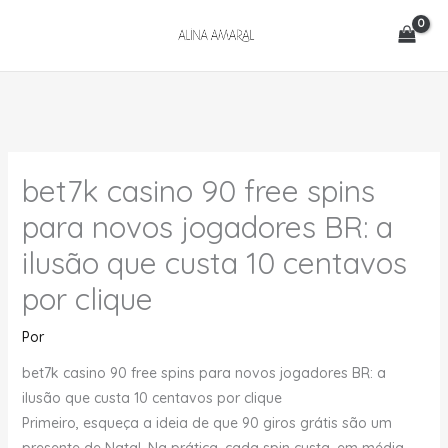
Ir
para
o
conteúdo
bet7k casino 90 free spins
para novos jogadores BR: a
ilusão que custa 10 centavos
por clique
Por
bet7k casino 90 free spins para novos jogadores BR: a
ilusão que custa 10 centavos por clique
Primeiro, esqueça a ideia de que 90 giros grátis são um