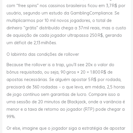
com “free spins” nos cassinos brasileiros ficou em 3,7 R$ por
usuário, segundo um estudo da GamblingCompliance. Se
multiplicarmos por 10 mil novos jogadores, o total de
dinheiro “grátis” distribuído chega a 37 mil reais, mas o custo
de aquisição de cada jogador ultrapassa 250 R$, gerando
um déficit de 2,13 milhões.
O labirinto das condições de rollover
Because the rollover is a trap, you’ll see 20x o valor do
bônus requisitado, ou seja, 90 giros × 20 = 1.800 R$ de
apostas necessárias. Se alguém apostar 5 R$ por rodada,
precisará de 360 rodadas – o que leva, em média, 2,5 horas
de jogo contínuo sem garantias de lucro. Compare isso a
uma sessão de 20 minutos de Blackjack, onde a variância é
menor e a taxa de retorno ao jogador (RTP) pode chegar a
99%.
Or else, imagine que o jogador siga a estratégia de apostar