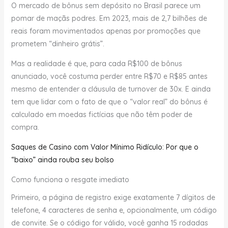
O mercado de bônus sem depósito no Brasil parece um
pomar de maçãs podres. Em 2023, mais de 2,7 bilhões de
reais foram movimentados apenas por promoções que
prometem “dinheiro grátis”.
Mas a realidade é que, para cada R$100 de bônus
anunciado, você costuma perder entre R$70 e R$85 antes
mesmo de entender a cláusula de turnover de 30x. E ainda
tem que lidar com o fato de que o “valor real” do bônus é
calculado em moedas fictícias que não têm poder de
compra.
Saques de Casino com Valor Mínimo Ridículo: Por que o
“baixo” ainda rouba seu bolso
Como funciona o resgate imediato
Primeiro, a página de registro exige exatamente 7 dígitos de
telefone, 4 caracteres de senha e, opcionalmente, um código
de convite. Se o código for válido, você ganha 15 rodadas