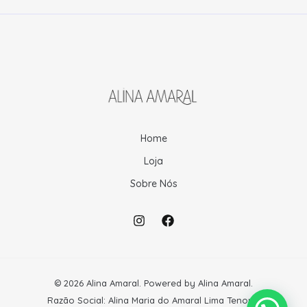
Home
Loja
Sobre Nós
© 2026 Alina Amaral. Powered by Alina Amaral.
Razão Social: Alina Maria do Amaral Lima Tenorio