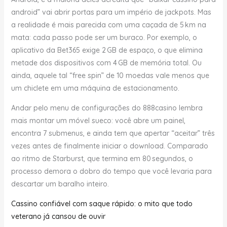
android” vai abrir portas para um império de jackpots. Mas
a realidade é mais parecida com uma caçada de 5 km na
mata: cada passo pode ser um buraco. Por exemplo, o
aplicativo da Bet365 exige 2 GB de espaço, o que elimina
metade dos dispositivos com 4 GB de memória total. Ou
ainda, aquele tal “free spin” de 10 moedas vale menos que
um chiclete em uma máquina de estacionamento.
Andar pelo menu de configurações do 888casino lembra
mais montar um móvel sueco: você abre um painel,
encontra 7 submenus, e ainda tem que apertar “aceitar” três
vezes antes de finalmente iniciar o download. Comparado
ao ritmo de Starburst, que termina em 80 segundos, o
processo demora o dobro do tempo que você levaria para
descartar um baralho inteiro.
Cassino confiável com saque rápido: o mito que todo
veterano já cansou de ouvir