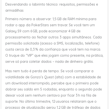
Desvendando o labirinto técnico: requisitos, permissões e
armadilhas
Primeiro número a observar: 1,5 GB de RAM mínima para
rodar o app da PokerStars sem travar. Se você tem um
Galaxy S9 com 6 GB, pode economizar 4 GB de
processamento ao fechar outros 3 apps simultâneos. Cada
permissão solicitada (acesso a SMS, localização, telefone)
custa cerca de 0,3 % da confiança que você tem na marca.
O truque do “VIP” que eles jogam como presente, na prática,
serve só para coletar dados – nada de dinheiro grátis.
Mas nem tudo é perda de tempo. Se você comparar a
volatilidade de Gonzo’s Quest (alta) com a estabilidade de
um download interrompido, percebe que o primeiro pode
dobrar seu saldo em 5 rodadas, enquanto o segundo pode
deixar você sem nenhum centavo por ficar 3 h na fila de
suporte. No último trimestre, 12 usuarios relataram que o
processo de atualização gerou 1,2 GB de tráfego de dados