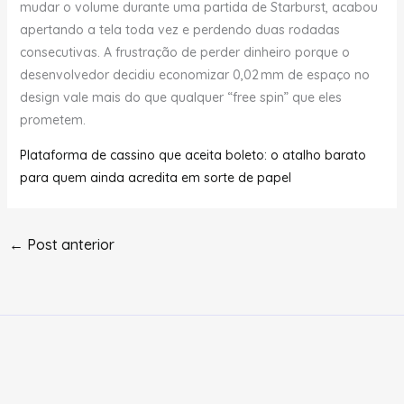
mudar o volume durante uma partida de Starburst, acabou
apertando a tela toda vez e perdendo duas rodadas
consecutivas. A frustração de perder dinheiro porque o
desenvolvedor decidiu economizar 0,02 mm de espaço no
design vale mais do que qualquer “free spin” que eles
prometem.
Plataforma de cassino que aceita boleto: o atalho barato
para quem ainda acredita em sorte de papel
←
Post anterior