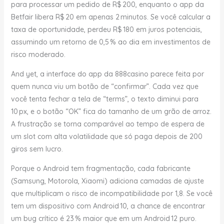
para processar um pedido de R$ 200, enquanto o app da
Betfair libera R$ 20 em apenas 2 minutos. Se você calcular a
taxa de oportunidade, perdeu R$ 180 em juros potenciais,
assumindo um retorno de 0,5 % ao dia em investimentos de
risco moderado.
And yet, a interface do app da 888casino parece feita por
quem nunca viu um botão de “confirmar”. Cada vez que
você tenta fechar a tela de “terms”, o texto diminui para
10 px, e o botão “OK” fica do tamanho de um grão de arroz.
A frustração se torna comparável ao tempo de espera de
um slot com alta volatilidade que só paga depois de 200
giros sem lucro.
Porque o Android tem fragmentação, cada fabricante
(Samsung, Motorola, Xiaomi) adiciona camadas de ajuste
que multiplicam o risco de incompatibilidade por 1,8. Se você
tem um dispositivo com Android 10, a chance de encontrar
um bug crítico é 23 % maior que em um Android 12 puro.