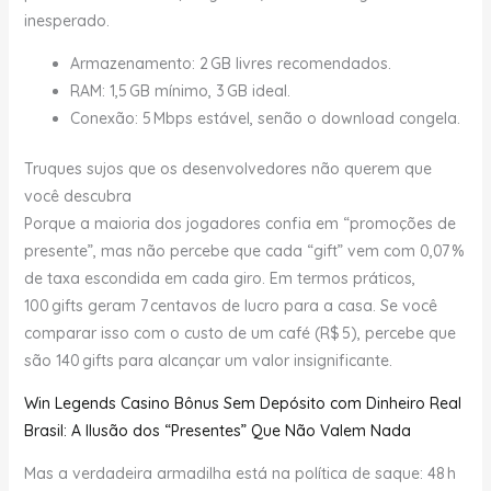
inesperado.
Armazenamento: 2 GB livres recomendados.
RAM: 1,5 GB mínimo, 3 GB ideal.
Conexão: 5 Mbps estável, senão o download congela.
Truques sujos que os desenvolvedores não querem que
você descubra
Porque a maioria dos jogadores confia em “promoções de
presente”, mas não percebe que cada “gift” vem com 0,07 %
de taxa escondida em cada giro. Em termos práticos,
100 gifts geram 7 centavos de lucro para a casa. Se você
comparar isso com o custo de um café (R$ 5), percebe que
são 140 gifts para alcançar um valor insignificante.
Win Legends Casino Bônus Sem Depósito com Dinheiro Real
Brasil: A Ilusão dos “Presentes” Que Não Valem Nada
Mas a verdadeira armadilha está na política de saque: 48 h