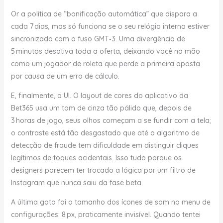
Or a política de “bonificação automática” que dispara a
cada 7 dias, mas só funciona se o seu relógio interno estiver
sincronizado com o fuso GMT‑3. Uma divergência de
5 minutos desativa toda a oferta, deixando você na mão
como um jogador de roleta que perde a primeira aposta
por causa de um erro de cálculo.
E, finalmente, a UI. O layout de cores do aplicativo da
Bet365 usa um tom de cinza tão pálido que, depois de
3 horas de jogo, seus olhos começam a se fundir com a tela;
o contraste está tão desgastado que até o algoritmo de
detecção de fraude tem dificuldade em distinguir cliques
legítimos de toques acidentais. Isso tudo porque os
designers parecem ter trocado a lógica por um filtro de
Instagram que nunca saiu da fase beta.
A última gota foi o tamanho dos ícones de som no menu de
configurações: 8 px, praticamente invisível. Quando tentei