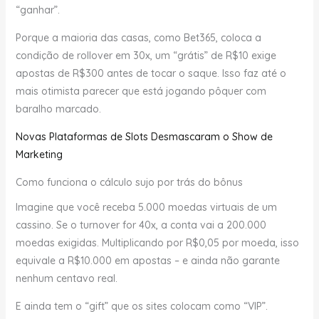
“ganhar”.
Porque a maioria das casas, como Bet365, coloca a
condição de rollover em 30x, um “grátis” de R$10 exige
apostas de R$300 antes de tocar o saque. Isso faz até o
mais otimista parecer que está jogando pôquer com
baralho marcado.
Novas Plataformas de Slots Desmascaram o Show de
Marketing
Como funciona o cálculo sujo por trás do bônus
Imagine que você receba 5.000 moedas virtuais de um
cassino. Se o turnover for 40x, a conta vai a 200.000
moedas exigidas. Multiplicando por R$0,05 por moeda, isso
equivale a R$10.000 em apostas – e ainda não garante
nenhum centavo real.
E ainda tem o “gift” que os sites colocam como “VIP”.