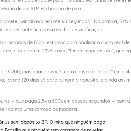
duz o tempo de saque para “instantâneo”, mas se você medir
o mesmo de um ATM em horário de pico.
 promete “withdrawal em até 60 segundos”. Na prática, 57% 
 e o restante fica preso em fila de verificação.
ar histórias de fada; estamos para analisar o custo real d
 porém o app retém 0,12% como “fee de manutenção”, que equ
 R$ 200, mas quando você tenta converter o “gift” em dinhei
ia, levará 120 dias só para cumprir o requisito, e ainda ass
urst — que paga 2,5x a 500x em poucos segundos — com a l
la 1 contra uma carroça de madeira.
 bônus sem depósito BR: O mito que ninguém paga
vo Brasília que ninguém tem coragem de revelar