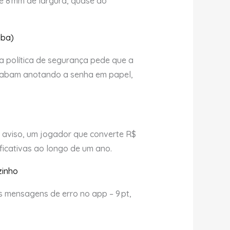
de 8 mm de largura, quase do
iba)
a política de segurança pede que a
 acabam anotando a senha em papel,
aviso, um jogador que converte R$
icativas ao longo de um ano.
zinho
s mensagens de erro no app – 9 pt,