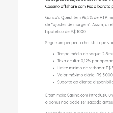
Cassino offshore com Pix: o barato
Gonzo’s Quest tem 96,5% de RTP, ma
de “ajustes de margem”. Assim, o ret
hipotético de R$ 1000.
Segue um pequeno checklist que voc
Tempo médio de saque: 2‑5 mi
Taxa oculta: 0,12% por opera
Limite mínimo de retirada: R$ 
Valor máximo diário: R$ 5 000
Suporte ao cliente: disponibil
E tem mais: Casino.com introduziu um
o bônus não pode ser sacado antes d