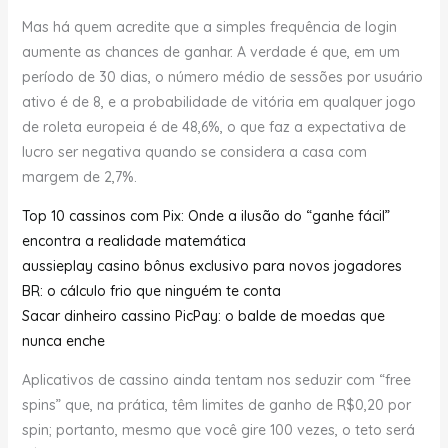
Mas há quem acredite que a simples frequência de login
aumente as chances de ganhar. A verdade é que, em um
período de 30 dias, o número médio de sessões por usuário
ativo é de 8, e a probabilidade de vitória em qualquer jogo
de roleta europeia é de 48,6%, o que faz a expectativa de
lucro ser negativa quando se considera a casa com
margem de 2,7%.
Top 10 cassinos com Pix: Onde a ilusão do “ganhe fácil”
encontra a realidade matemática
aussieplay casino bônus exclusivo para novos jogadores
BR: o cálculo frio que ninguém te conta
Sacar dinheiro cassino PicPay: o balde de moedas que
nunca enche
Aplicativos de cassino ainda tentam nos seduzir com “free
spins” que, na prática, têm limites de ganho de R$0,20 por
spin; portanto, mesmo que você gire 100 vezes, o teto será