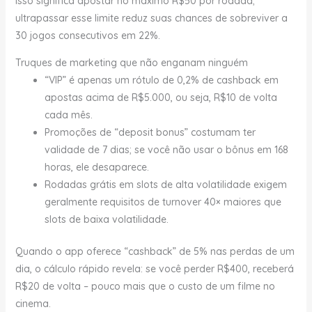
isso significa apostar no máximo R$50 por rodada;
ultrapassar esse limite reduz suas chances de sobreviver a
30 jogos consecutivos em 22%.
Truques de marketing que não enganam ninguém
“VIP” é apenas um rótulo de 0,2% de cashback em
apostas acima de R$5.000, ou seja, R$10 de volta
cada mês.
Promoções de “deposit bonus” costumam ter
validade de 7 dias; se você não usar o bônus em 168
horas, ele desaparece.
Rodadas grátis em slots de alta volatilidade exigem
geralmente requisitos de turnover 40× maiores que
slots de baixa volatilidade.
Quando o app oferece “cashback” de 5% nas perdas de um
dia, o cálculo rápido revela: se você perder R$400, receberá
R$20 de volta – pouco mais que o custo de um filme no
cinema.