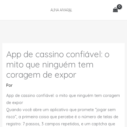
Ir
para
o
conteúdo
App de cassino confiável: o
mito que ninguém tem
coragem de expor
Por
App de cassino confiável: o mito que ninguém tem coragem
de expor
Quando você abre um aplicativo que promete “jogar sem
risco”, a primeira coisa que percebe é o número de telas de
registro: 7 passos, 3 campos repetidos, e um captcha que