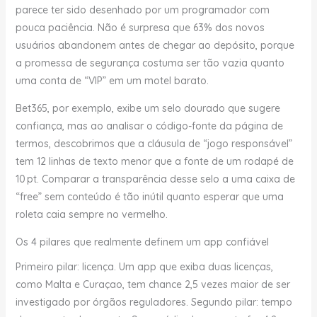
parece ter sido desenhado por um programador com
pouca paciência. Não é surpresa que 63% dos novos
usuários abandonem antes de chegar ao depósito, porque
a promessa de segurança costuma ser tão vazia quanto
uma conta de “VIP” em um motel barato.
Bet365, por exemplo, exibe um selo dourado que sugere
confiança, mas ao analisar o código-fonte da página de
termos, descobrimos que a cláusula de “jogo responsável”
tem 12 linhas de texto menor que a fonte de um rodapé de
10 pt. Comparar a transparência desse selo a uma caixa de
“free” sem conteúdo é tão inútil quanto esperar que uma
roleta caia sempre no vermelho.
Os 4 pilares que realmente definem um app confiável
Primeiro pilar: licença. Um app que exiba duas licenças,
como Malta e Curaçao, tem chance 2,5 vezes maior de ser
investigado por órgãos reguladores. Segundo pilar: tempo