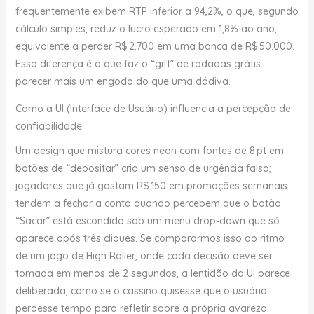
frequentemente exibem RTP inferior a 94,2%, o que, segundo
cálculo simples, reduz o lucro esperado em 1,8% ao ano,
equivalente a perder R$ 2.700 em uma banca de R$ 50.000.
Essa diferença é o que faz o “gift” de rodadas grátis
parecer mais um engodo do que uma dádiva.
Como a UI (Interface de Usuário) influencia a percepção de
confiabilidade
Um design que mistura cores neon com fontes de 8 pt em
botões de “depositar” cria um senso de urgência falsa;
jogadores que já gastam R$ 150 em promoções semanais
tendem a fechar a conta quando percebem que o botão
“Sacar” está escondido sob um menu drop‑down que só
aparece após três cliques. Se compararmos isso ao ritmo
de um jogo de High Roller, onde cada decisão deve ser
tomada em menos de 2 segundos, a lentidão da UI parece
deliberada, como se o cassino quisesse que o usuário
perdesse tempo para refletir sobre a própria avareza.