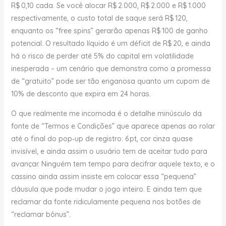
R$ 0,10 cada. Se você alocar R$ 2.000, R$ 2.000 e R$ 1.000
respectivamente, o custo total de saque será R$ 120,
enquanto os “free spins” gerarão apenas R$ 100 de ganho
potencial. O resultado líquido é um déficit de R$ 20, e ainda
há o risco de perder até 5% do capital em volatilidade
inesperada – um cenário que demonstra como a promessa
de “gratuito” pode ser tão enganosa quanto um cupom de
10% de desconto que expira em 24 horas.
O que realmente me incomoda é o detalhe minúsculo da
fonte de “Termos e Condições” que aparece apenas ao rolar
até o final do pop‑up de registro: 6 pt, cor cinza quase
invisível, e ainda assim o usuário tem de aceitar tudo para
avançar. Ninguém tem tempo para decifrar aquele texto, e o
cassino ainda assim insiste em colocar essa “pequena”
cláusula que pode mudar o jogo inteiro. E ainda tem que
reclamar da fonte ridiculamente pequena nos botões de
“reclamar bônus”.