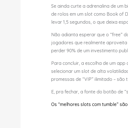
Se ainda curte a adrenalina de um 
de rolos em um slot como Book of D
levar 1,5 segundos, o que deixa es
Não adianta esperar que o “free” d
jogadores que realmente aproveita o
perder 90% de um investimento publi
Para concluir, a escolha de um app 
selecionar um slot de alta volatilid
promessas de “VIP” ilimitado – são
E, pra fechar, a fonte do botão de “
Os “melhores slots com tumble” sã