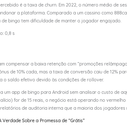
rcebido é a taxa de churn. Em 2022, o número médio de ses
bandonar a plataforma. Comparado a um cassino como 888ca
ia de bingo tem dificuldade de manter o jogador engajado.
: 0,8 s
tam compensar a baixa retenção com “promoções relâmpago
ônus de 10% cada, mas a taxa de conversão caiu de 12% pa
o saldo efetivo devido às condições de rollover.
ia um app de bingo para Android sem analisar o custo de aqu
italício) for de 15 reais, o negócio está operando no vermelh
relatórios de auditoria interna que a maioria dos jogadores
 A Verdade Sobre a Promessa de “Grátis”