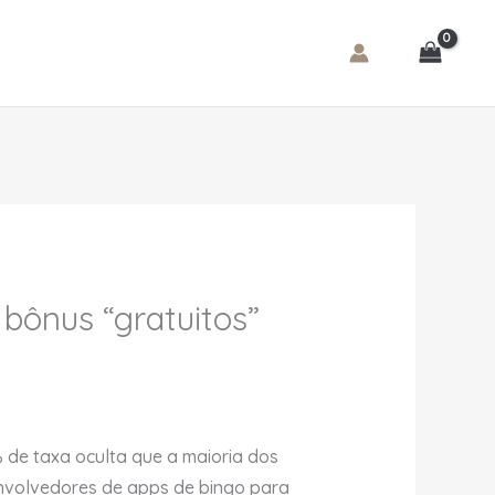
 bônus “gratuitos”
% de taxa oculta que a maioria dos
envolvedores de apps de bingo para