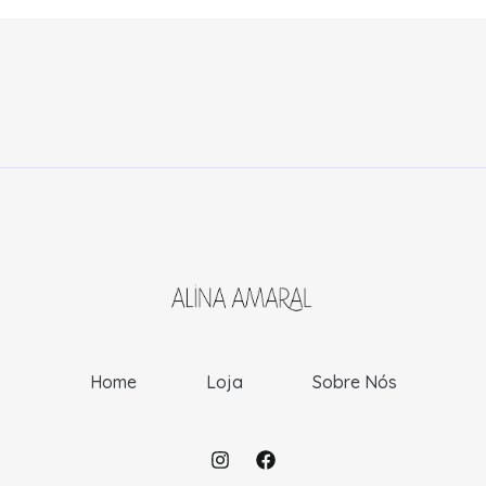
Home
Loja
Sobre Nós