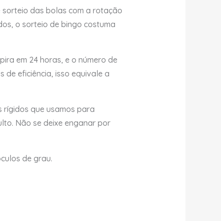
e sorteio das bolas com a rotação
os, o sorteio de bingo costuma
pira em 24 horas, e o número de
de eficiência, isso equivale a
os rígidos que usamos para
ulto. Não se deixe enganar por
óculos de grau.