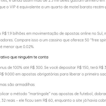
ntes, e ainda assim mais de 2.3 mil deles gastam dinheiro em
que o VIP é equivalente a um quarto de motel barato recém-
ou R$ 1.9 bilhões em movimentação de apostas online no Sul
adores. Compare isso a um cassino que oferece 50 “free spin
 é menor que 0.02%.
crativo que ninguém te conta
nus de 100% até R$ 300. Se você depositar R$ 150, terá R$ 
 R$ 9.000 em apostas obrigatórias para liberar o primeiro sa
 mas são armadilhas
plicar o método “martingale” nas apostas de futebol, dobr
6, 32 reais – ele ficou sem R$ 60, enquanto o site já havia 