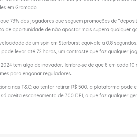
ples em Gramado.
u que 73% dos jogadores que seguem promoções de “deposi
usto de oportunidade de não apostar mais supera qualquer
velocidade de um spin em Starburst equivale a 0.8 segundo
e pode levar até 72 horas, um contraste que faz qualquer jo
2024 tem algo de inovador, lembre‑se de que 8 em cada 10 
umes para enganar reguladores.
ona nas T&C: ao tentar retirar R$ 500, a plataforma pode e
 – só aceita escaneamento de 300 DPI, o que faz qualquer gen