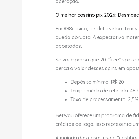
operação.
O melhor cassino pix 2026: Desmas
Em 888casino, a roleta virtual tem 
queda abrupta. A expectativa matem
apostados.
Se você pensa que 20 “free” spins sã
perca o valor desses spins em apos
Depósito mínimo: R$ 20
Tempo médio de retirada: 48 
Taxa de processamento: 2,5%
Betway oferece um programa de fid
créditos de jogo. Isso representa u
A maioria das casas usa o “cashbac