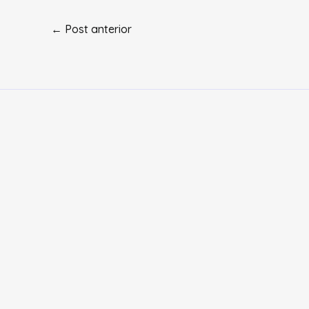
←
Post anterior