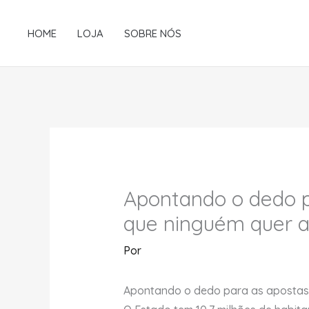
Ir
para
HOME
LOJA
SOBRE NÓS
o
conteúdo
Apontando o dedo pa
que ninguém quer a
Por
Apontando o dedo para as apostas o