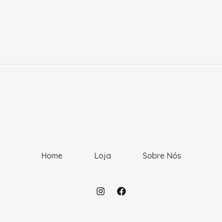
Home
Loja
Sobre Nós