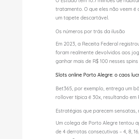
O Estado tem 10.7 milhões de habita
tratamento. O que eles não veem é 
um tapete descartável.
Os números por trás da ilusão
Em 2023, a Receita Federal registr
foram realmente devolvidos aos jog
ganhar mais de R$ 100 nesses spins
Slots online Porto Alegre: o caos lu
Bet365, por exemplo, entrega um bô
rollover típica é 30x, resultando em
Estratégias que parecem sensatas,
Um colega de Porto Alegre tentou a
de 4 derrotas consecutivas – 4, 8, 1