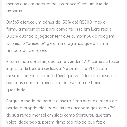
menos que um adesivo de “promoção” em um site de
apostas.
Bet365 oferece um bônus de 150% até R$500, mas a
fórmula matemática para converter isso em lucro real é
0,03% quando o jogador tem que cumprir 30x a rolagem.
Ou seja, o “presente” gera mais lágrimas que a última
temporada de novela.
E tem ainda a Betfair, que tenta vender “VIP” como se fosse
ingresso de balada exclusiva. Na prática, o VIP é só a
mesma cadeira desconfortável que você tem na mesa de
bar, mas com um travesseiro de espuma de baixa
qualidade.
Porque o medo de perder dinheiro é maior que o medo de
perder a própria dignidade, muitos acabam gastando 7%
de sua renda mensal em slots como Starburst, que tem
volatilidade baixa, porém ritmo tão rápido que faz o