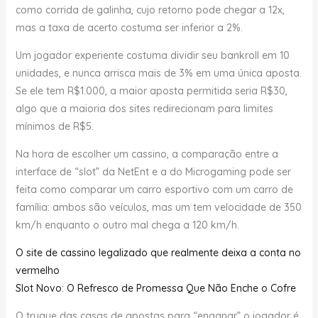
como corrida de galinha, cujo retorno pode chegar a 12x,
mas a taxa de acerto costuma ser inferior a 2%.
Um jogador experiente costuma dividir seu bankroll em 10
unidades, e nunca arrisca mais de 3% em uma única aposta.
Se ele tem R$1.000, a maior aposta permitida seria R$30,
algo que a maioria dos sites redirecionam para limites
mínimos de R$5.
Na hora de escolher um cassino, a comparação entre a
interface de “slot” da NetEnt e a do Microgaming pode ser
feita como comparar um carro esportivo com um carro de
família: ambos são veículos, mas um tem velocidade de 350
km/h enquanto o outro mal chega a 120 km/h.
O site de cassino legalizado que realmente deixa a conta no
vermelho
Slot Novo: O Refresco de Promessa Que Não Enche o Cofre
O truque das casas de apostas para “enganar” o jogador é