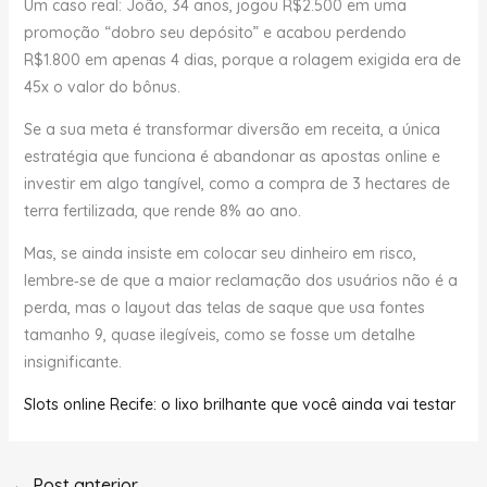
Um caso real: João, 34 anos, jogou R$2.500 em uma
promoção “dobro seu depósito” e acabou perdendo
R$1.800 em apenas 4 dias, porque a rolagem exigida era de
45x o valor do bônus.
Se a sua meta é transformar diversão em receita, a única
estratégia que funciona é abandonar as apostas online e
investir em algo tangível, como a compra de 3 hectares de
terra fertilizada, que rende 8% ao ano.
Mas, se ainda insiste em colocar seu dinheiro em risco,
lembre‑se de que a maior reclamação dos usuários não é a
perda, mas o layout das telas de saque que usa fontes
tamanho 9, quase ilegíveis, como se fosse um detalhe
insignificante.
Slots online Recife: o lixo brilhante que você ainda vai testar
←
Post anterior