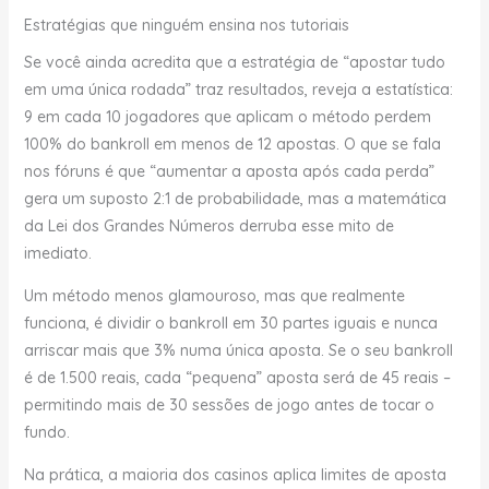
Estratégias que ninguém ensina nos tutoriais
Se você ainda acredita que a estratégia de “apostar tudo
em uma única rodada” traz resultados, reveja a estatística:
9 em cada 10 jogadores que aplicam o método perdem
100% do bankroll em menos de 12 apostas. O que se fala
nos fóruns é que “aumentar a aposta após cada perda”
gera um suposto 2:1 de probabilidade, mas a matemática
da Lei dos Grandes Números derruba esse mito de
imediato.
Um método menos glamouroso, mas que realmente
funciona, é dividir o bankroll em 30 partes iguais e nunca
arriscar mais que 3% numa única aposta. Se o seu bankroll
é de 1.500 reais, cada “pequena” aposta será de 45 reais –
permitindo mais de 30 sessões de jogo antes de tocar o
fundo.
Na prática, a maioria dos casinos aplica limites de aposta