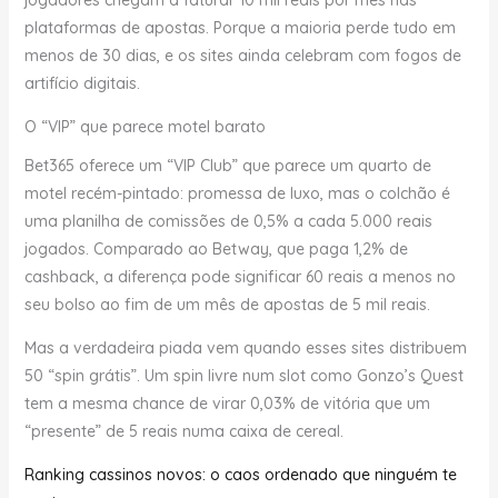
jogadores chegam a faturar 10 mil reais por mês nas
plataformas de apostas. Porque a maioria perde tudo em
menos de 30 dias, e os sites ainda celebram com fogos de
artifício digitais.
O “VIP” que parece motel barato
Bet365 oferece um “VIP Club” que parece um quarto de
motel recém-pintado: promessa de luxo, mas o colchão é
uma planilha de comissões de 0,5% a cada 5.000 reais
jogados. Comparado ao Betway, que paga 1,2% de
cashback, a diferença pode significar 60 reais a menos no
seu bolso ao fim de um mês de apostas de 5 mil reais.
Mas a verdadeira piada vem quando esses sites distribuem
50 “spin grátis”. Um spin livre num slot como Gonzo’s Quest
tem a mesma chance de virar 0,03% de vitória que um
“presente” de 5 reais numa caixa de cereal.
Ranking cassinos novos: o caos ordenado que ninguém te