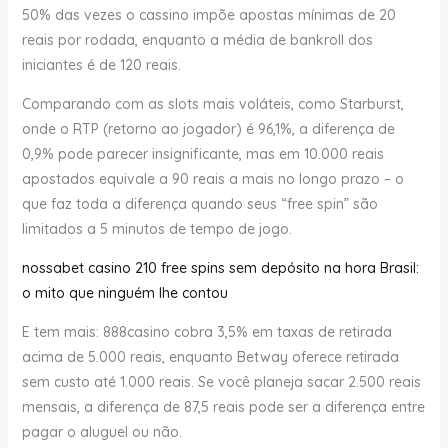
50% das vezes o cassino impõe apostas mínimas de 20
reais por rodada, enquanto a média de bankroll dos
iniciantes é de 120 reais.
Comparando com as slots mais voláteis, como Starburst,
onde o RTP (retorno ao jogador) é 96,1%, a diferença de
0,9% pode parecer insignificante, mas em 10.000 reais
apostados equivale a 90 reais a mais no longo prazo – o
que faz toda a diferença quando seus “free spin” são
limitados a 5 minutos de tempo de jogo.
nossabet casino 210 free spins sem depósito na hora Brasil:
o mito que ninguém lhe contou
E tem mais: 888casino cobra 3,5% em taxas de retirada
acima de 5.000 reais, enquanto Betway oferece retirada
sem custo até 1.000 reais. Se você planeja sacar 2.500 reais
mensais, a diferença de 87,5 reais pode ser a diferença entre
pagar o aluguel ou não.