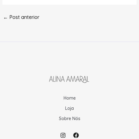
←
Post anterior
Home
Loja
Sobre Nós