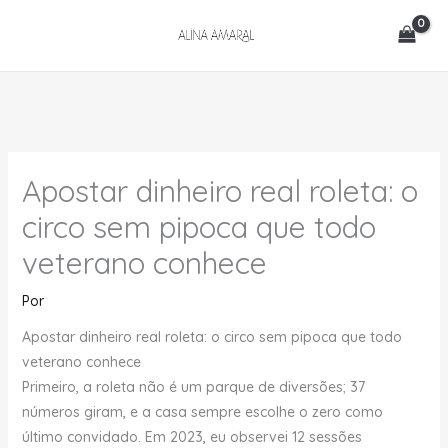
Ir
para
o
conteúdo
Apostar dinheiro real roleta: o
circo sem pipoca que todo
veterano conhece
Por
Apostar dinheiro real roleta: o circo sem pipoca que todo
veterano conhece
Primeiro, a roleta não é um parque de diversões; 37
números giram, e a casa sempre escolhe o zero como
último convidado. Em 2023, eu observei 12 sessões