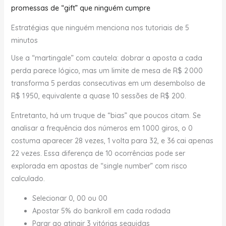
promessas de “gift” que ninguém cumpre
Estratégias que ninguém menciona nos tutoriais de 5
minutos
Use a “martingale” com cautela: dobrar a aposta a cada
perda parece lógico, mas um limite de mesa de R$ 2 000
transforma 5 perdas consecutivas em um desembolso de
R$ 1 950, equivalente a quase 10 sessões de R$ 200.
Entretanto, há um truque de “bias” que poucos citam. Se
analisar a frequência dos números em 1 000 giros, o 0
costuma aparecer 28 vezes, 1 volta para 32, e 36 cai apenas
22 vezes. Essa diferença de 10 ocorrências pode ser
explorada em apostas de “single number” com risco
calculado.
Selecionar 0, 00 ou 00
Apostar 5% do bankroll em cada rodada
Parar ao atingir 3 vitórias seguidas