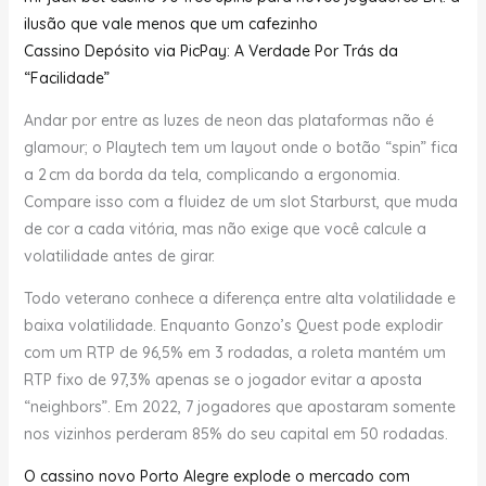
ilusão que vale menos que um cafezinho
Cassino Depósito via PicPay: A Verdade Por Trás da
“Facilidade”
Andar por entre as luzes de neon das plataformas não é
glamour; o Playtech tem um layout onde o botão “spin” fica
a 2 cm da borda da tela, complicando a ergonomia.
Compare isso com a fluidez de um slot Starburst, que muda
de cor a cada vitória, mas não exige que você calcule a
volatilidade antes de girar.
Todo veterano conhece a diferença entre alta volatilidade e
baixa volatilidade. Enquanto Gonzo’s Quest pode explodir
com um RTP de 96,5% em 3 rodadas, a roleta mantém um
RTP fixo de 97,3% apenas se o jogador evitar a aposta
“neighbors”. Em 2022, 7 jogadores que apostaram somente
nos vizinhos perderam 85% do seu capital em 50 rodadas.
O cassino novo Porto Alegre explode o mercado com