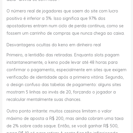
O número real de jogadores que saem do site com lucro
positivo é inferior a 3%. Isso significa que 97% dos
apostadores entram num ciclo de perda contínua, como se
fossem um carrinho de compras que nunca chega ao caixa.
Desvantagens ocultas do keno em dinheiro real
Primeiro, a lentidão das retiradas. Enquanto slots pagam
instantaneamente, o keno pode levar até 48 horas para
confirmar o pagamento, especialmente em sites que exigem
verificação de identidade após a primeira vitória. Segundo,
o design confuso das tabelas de pagamento: alguns sites
mostram 5 linhas ao invés de 20, forçando o jogador a
recalcular mentalmente suas chances.
Outro ponto irritante: muitos cassinos limitam o valor
máximo de aposta a R$ 200, mas ainda cobram uma taxa
de 2% sobre cada saque. Então, se você ganhar R$ 500,