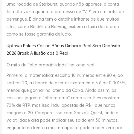
uma rodada de Starburst; quando não aparece, a conta
fica tão vazia quanto a promessa de “VIP” em um hotel de
perrengue. E ainda tem o detalhe irritante de que muitos
sites, como Bet365 ou Betway, exibem a taxa de retorno
como se fosse garantia de lucro.
Uptown Pokies Casino Bônus Dinheiro Real Sem Depósito
2026 Brasil: A Ilusão dos 0 Real
O mito da “alta probabilidade” no keno real
Primeiro, a matemática: escolha 10 números entre 80 e, ao
sortear 20, a chance de acertar exatamente 5 é de 0,0015%,
menos que ganhar na loteria da Caixa. Ainda assim, os
cassinos jogam o “alto retorno” como isca. Eles mostram
70% de RTP, mas isso inclui apostas de R$ 1 que nunca
chegam a 20. Compare isso com Gonzo’s Quest, onde a
volatilidade alta pode triplicar seu saldo em 30 minutos,
enquanto no keno a mesma aposta pode render zero por