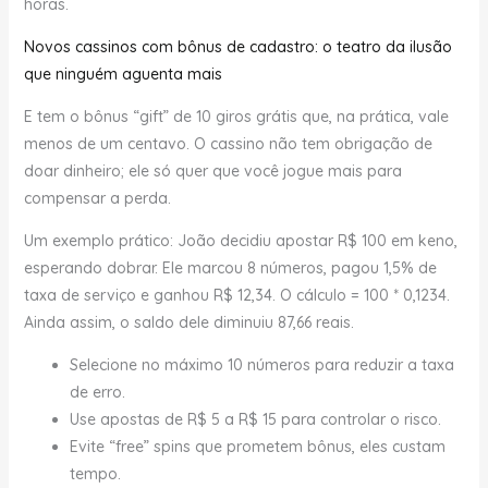
horas.
Novos cassinos com bônus de cadastro: o teatro da ilusão
que ninguém aguenta mais
E tem o bônus “gift” de 10 giros grátis que, na prática, vale
menos de um centavo. O cassino não tem obrigação de
doar dinheiro; ele só quer que você jogue mais para
compensar a perda.
Um exemplo prático: João decidiu apostar R$ 100 em keno,
esperando dobrar. Ele marcou 8 números, pagou 1,5% de
taxa de serviço e ganhou R$ 12,34. O cálculo = 100 * 0,1234.
Ainda assim, o saldo dele diminuiu 87,66 reais.
Selecione no máximo 10 números para reduzir a taxa
de erro.
Use apostas de R$ 5 a R$ 15 para controlar o risco.
Evite “free” spins que prometem bônus, eles custam
tempo.