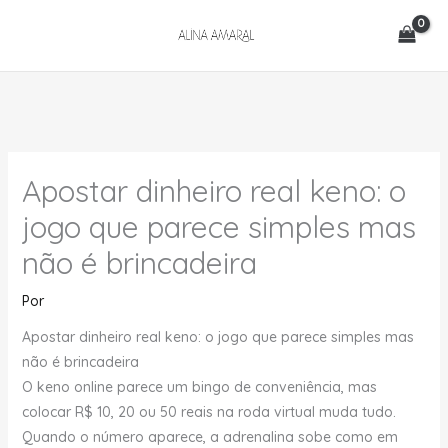
Ir
para
o
conteúdo
Apostar dinheiro real keno: o
jogo que parece simples mas
não é brincadeira
Por
Apostar dinheiro real keno: o jogo que parece simples mas
não é brincadeira
O keno online parece um bingo de conveniência, mas
colocar R$ 10, 20 ou 50 reais na roda virtual muda tudo.
Quando o número aparece, a adrenalina sobe como em