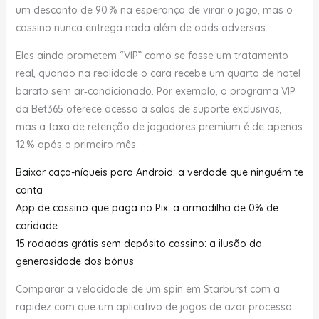
um desconto de 90 % na esperança de virar o jogo, mas o
cassino nunca entrega nada além de odds adversas.
Eles ainda prometem “VIP” como se fosse um tratamento
real, quando na realidade o cara recebe um quarto de hotel
barato sem ar‑condicionado. Por exemplo, o programa VIP
da Bet365 oferece acesso a salas de suporte exclusivas,
mas a taxa de retenção de jogadores premium é de apenas
12 % após o primeiro mês.
Baixar caça-níqueis para Android: a verdade que ninguém te
conta
App de cassino que paga no Pix: a armadilha de 0% de
caridade
15 rodadas grátis sem depósito cassino: a ilusão da
generosidade dos bónus
Comparar a velocidade de um spin em Starburst com a
rapidez com que um aplicativo de jogos de azar processa