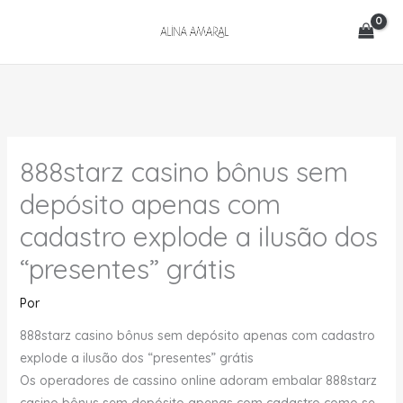
Ir
para
o
conteúdo
888starz casino bônus sem
depósito apenas com
cadastro explode a ilusão dos
“presentes” grátis
Por
888starz casino bônus sem depósito apenas com cadastro
explode a ilusão dos “presentes” grátis
Os operadores de cassino online adoram embalar 888starz