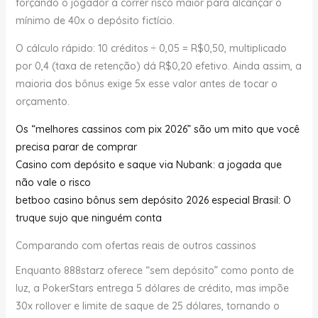
forçando o jogador a correr risco maior para alcançar o
mínimo de 40x o depósito fictício.
O cálculo rápido: 10 créditos ÷ 0,05 = R$0,50, multiplicado
por 0,4 (taxa de retenção) dá R$0,20 efetivo. Ainda assim, a
maioria dos bônus exige 5x esse valor antes de tocar o
orçamento.
Os “melhores cassinos com pix 2026” são um mito que você
precisa parar de comprar
Casino com depósito e saque via Nubank: a jogada que
não vale o risco
betboo casino bônus sem depósito 2026 especial Brasil: O
truque sujo que ninguém conta
Comparando com ofertas reais de outros cassinos
Enquanto 888starz oferece “sem depósito” como ponto de
luz, a PokerStars entrega 5 dólares de crédito, mas impõe
30x rollover e limite de saque de 25 dólares, tornando o