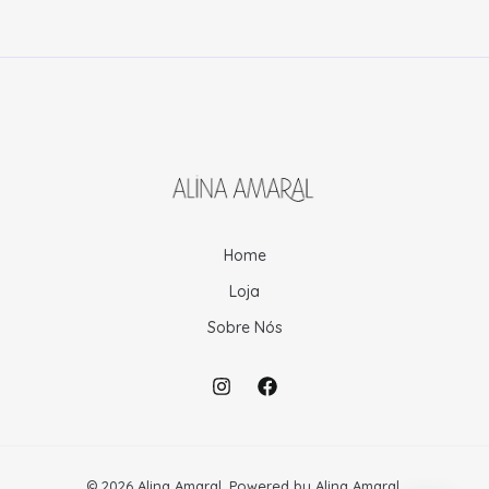
Home
Loja
Sobre Nós
© 2026 Alina Amaral. Powered by Alina Amaral.