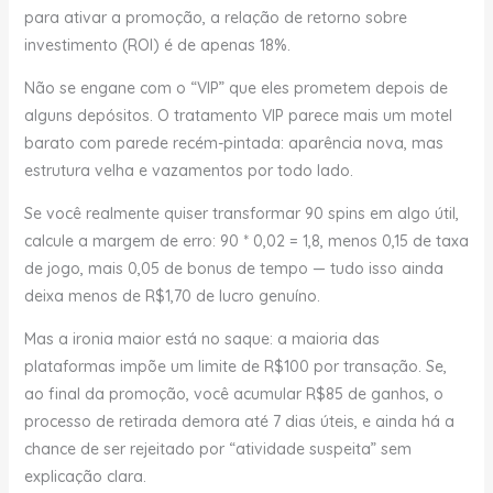
para ativar a promoção, a relação de retorno sobre
investimento (ROI) é de apenas 18%.
Não se engane com o “VIP” que eles prometem depois de
alguns depósitos. O tratamento VIP parece mais um motel
barato com parede recém-pintada: aparência nova, mas
estrutura velha e vazamentos por todo lado.
Se você realmente quiser transformar 90 spins em algo útil,
calcule a margem de erro: 90 * 0,02 = 1,8, menos 0,15 de taxa
de jogo, mais 0,05 de bonus de tempo — tudo isso ainda
deixa menos de R$1,70 de lucro genuíno.
Mas a ironia maior está no saque: a maioria das
plataformas impõe um limite de R$100 por transação. Se,
ao final da promoção, você acumular R$85 de ganhos, o
processo de retirada demora até 7 dias úteis, e ainda há a
chance de ser rejeitado por “atividade suspeita” sem
explicação clara.