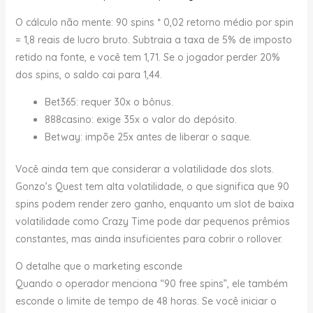
O cálculo não mente: 90 spins * 0,02 retorno médio por spin
= 1,8 reais de lucro bruto. Subtraia a taxa de 5% de imposto
retido na fonte, e você tem 1,71. Se o jogador perder 20%
dos spins, o saldo cai para 1,44.
Bet365: requer 30x o bônus.
888casino: exige 35x o valor do depósito.
Betway: impõe 25x antes de liberar o saque.
Você ainda tem que considerar a volatilidade dos slots.
Gonzo’s Quest tem alta volatilidade, o que significa que 90
spins podem render zero ganho, enquanto um slot de baixa
volatilidade como Crazy Time pode dar pequenos prêmios
constantes, mas ainda insuficientes para cobrir o rollover.
O detalhe que o marketing esconde
Quando o operador menciona “90 free spins”, ele também
esconde o limite de tempo de 48 horas. Se você iniciar o