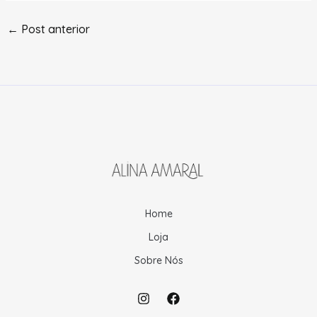
←
Post anterior
Home
Loja
Sobre Nós