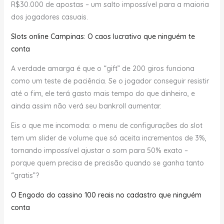
R$30.000 de apostas – um salto impossível para a maioria
dos jogadores casuais.
Slots online Campinas: O caos lucrativo que ninguém te
conta
A verdade amarga é que o “gift” de 200 giros funciona
como um teste de paciência. Se o jogador conseguir resistir
até o fim, ele terá gasto mais tempo do que dinheiro, e
ainda assim não verá seu bankroll aumentar.
Eis o que me incomoda: o menu de configurações do slot
tem um slider de volume que só aceita incrementos de 3%,
tornando impossível ajustar o som para 50% exato –
porque quem precisa de precisão quando se ganha tanto
“gratis”?
O Engodo do cassino 100 reais no cadastro que ninguém
conta