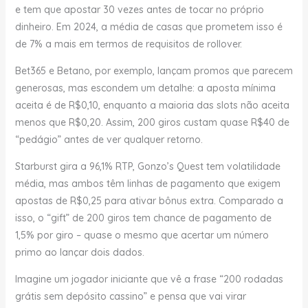
e tem que apostar 30 vezes antes de tocar no próprio
dinheiro. Em 2024, a média de casas que prometem isso é
de 7% a mais em termos de requisitos de rollover.
Bet365 e Betano, por exemplo, lançam promos que parecem
generosas, mas escondem um detalhe: a aposta mínima
aceita é de R$0,10, enquanto a maioria das slots não aceita
menos que R$0,20. Assim, 200 giros custam quase R$40 de
“pedágio” antes de ver qualquer retorno.
Starburst gira a 96,1% RTP, Gonzo’s Quest tem volatilidade
média, mas ambos têm linhas de pagamento que exigem
apostas de R$0,25 para ativar bônus extra. Comparado a
isso, o “gift” de 200 giros tem chance de pagamento de
1,5% por giro – quase o mesmo que acertar um número
primo ao lançar dois dados.
Imagine um jogador iniciante que vê a frase “200 rodadas
grátis sem depósito cassino” e pensa que vai virar