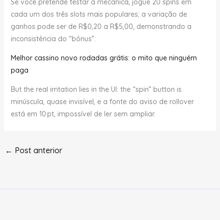
Se você pretende testar a mecânica, jogue 20 spins em
cada um dos três slots mais populares; a variação de
ganhos pode ser de R$0,20 a R$5,00, demonstrando a
inconsistência do “bônus”.
Melhor cassino novo rodadas grátis: o mito que ninguém
paga
But the real irritation lies in the UI: the “spin” button is
minúscula, quase invisível, e a fonte do aviso de rollover
está em 10 pt, impossível de ler sem ampliar.
←
Post anterior