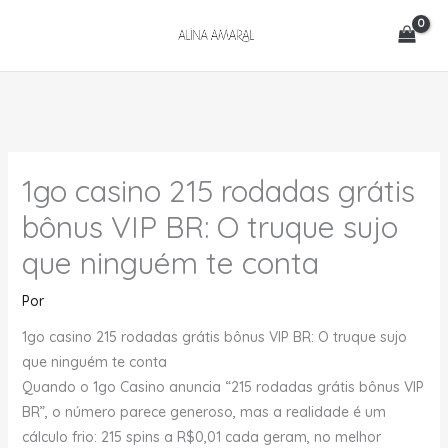
Ir
para
o
conteúdo
1go casino 215 rodadas grátis
bônus VIP BR: O truque sujo
que ninguém te conta
Por
1go casino 215 rodadas grátis bônus VIP BR: O truque sujo
que ninguém te conta
Quando o 1go Casino anuncia “215 rodadas grátis bônus VIP
BR”, o número parece generoso, mas a realidade é um
cálculo frio: 215 spins a R$0,01 cada geram, no melhor