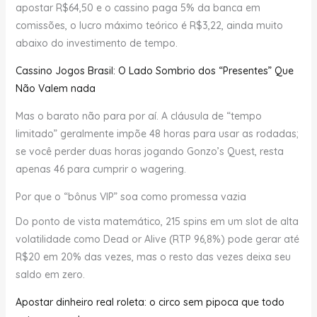
apostar R$64,50 e o cassino paga 5% da banca em
comissões, o lucro máximo teórico é R$3,22, ainda muito
abaixo do investimento de tempo.
Cassino Jogos Brasil: O Lado Sombrio dos “Presentes” Que
Não Valem nada
Mas o barato não para por aí. A cláusula de “tempo
limitado” geralmente impõe 48 horas para usar as rodadas;
se você perder duas horas jogando Gonzo’s Quest, resta
apenas 46 para cumprir o wagering.
Por que o “bônus VIP” soa como promessa vazia
Do ponto de vista matemático, 215 spins em um slot de alta
volatilidade como Dead or Alive (RTP 96,8%) pode gerar até
R$20 em 20% das vezes, mas o resto das vezes deixa seu
saldo em zero.
Apostar dinheiro real roleta: o circo sem pipoca que todo