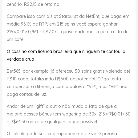
cenário, R$2,15 de retorno.
Compare isso com a slot Starburst da NetEnt, que paga em
média 96,1% de RTP; em 215 spins você espera ganhar
215 × 0,01 × 0,961 ≈ R$2,07 – quase nada mais que o custo de
um café.
O cassino com licença brasileira que ninguém te contou: a
verdade crua
Bet365, por exemplo, já ofereceu 50 spins grátis valendo até
R$10 cada, totalizando R$500 de potencial. O 1go tenta
compensar a diferença com a palavra “VIP”, mas “VIP” não
paga contas de luz.
Andar de um “gift” a outro não muda o fato de que a
maioria desses bônus tem wagering de 30x. 215 × R$0,01 × 30
= R$64,50 antes de qualquer saque possível.
O cálculo pode ser feito rapidamente: se você precisa