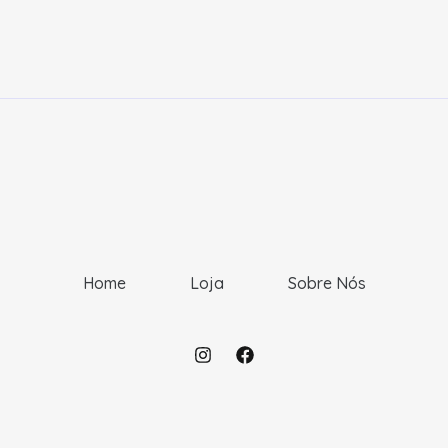
Home
Loja
Sobre Nós