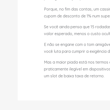
Porque, no fim das contas, um cassi
cupom de desconto de 1% num supe
Se você ainda pensa que 15 rodadas
valor esperado, menos o custo ocult
E não se engane com o tom amigável
você luta para cumprir a exigência 
Mas a maior piada está nos termos 
praticamente ilegível em dispositivo
um slot de baixa taxa de retorno.