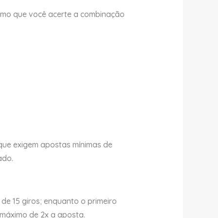
mesmo que você acerte a combinação
” que exigem apostas mínimas de
ado.
de 15 giros; enquanto o primeiro
 máximo de 2x a aposta.