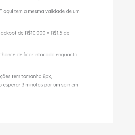
ft” aqui tem a mesma validade de um
jackpot de R$10.000 = R$1,5 de
chance de ficar intocado enquanto
mações tem tamanho 8px,
to esperar 3 minutos por um spin em