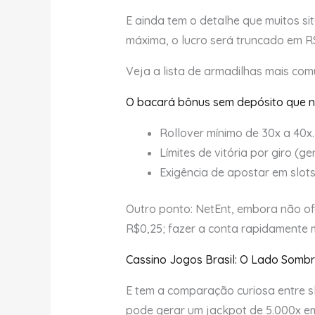
E ainda tem o detalhe que muitos si
máxima, o lucro será truncado em R$
Veja a lista de armadilhas mais com
O bacará bônus sem depósito que ni
Rollover mínimo de 30x a 40x.
Límites de vitória por giro (g
Exigência de apostar em slots
Outro ponto: NetEnt, embora não ofe
R$0,25; fazer a conta rapidamente 
Cassino Jogos Brasil: O Lado Somb
E tem a comparação curiosa entre sl
pode gerar um jackpot de 5.000x em