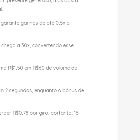
o um presente generoso, mas basta
l.
 garante ganhos de até 0,5x a
co chega a 30x, convertendo esse
orma R$1,50 em R$60 de volume de
em 2 segundos, enquanto o bônus de
der R$0,78 por giro; portanto, 15