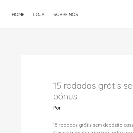
Ir
para
HOME
LOJA
SOBRE NÓS
o
conteúdo
15 rodadas grátis s
bónus
Por
15 rodadas grátis sem depósito cas