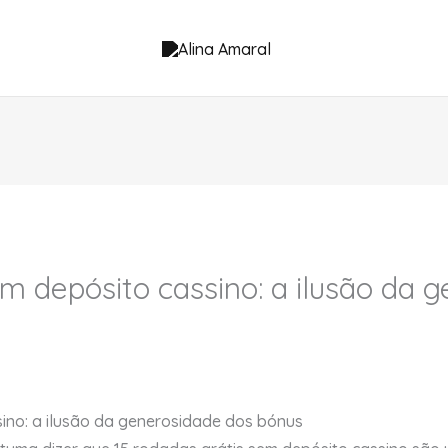
em depósito cassino: a ilusão da 
sino: a ilusão da generosidade dos bónus