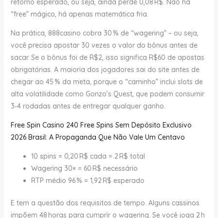
retorno esperado, ou seja, ainda perde 0,08 R$. Não há
“free” mágico, há apenas matemática fria.
Na prática, 888casino cobra 30 % de “wagering” – ou seja,
você precisa apostar 30 vezes o valor do bônus antes de
sacar. Se o bônus foi de R$2, isso significa R$60 de apostas
obrigatórias. A maioria dos jogadores sai do site antes de
chegar ao 45 % da meta, porque o “caminho” inclui slots de
alta volatilidade como Gonzo’s Quest, que podem consumir
3‑4 rodadas antes de entregar qualquer ganho.
Free Spin Casino 240 Free Spins Sem Depósito Exclusivo
2026 Brasil: A Propaganda Que Não Vale Um Centavo
10 spins = 0,20 R$ cada = 2 R$ total
Wagering 30× = 60 R$ necessário
RTP médio 96 % = 1,92 R$ esperado
E tem a questão dos requisitos de tempo. Alguns cassinos
impõem 48 horas para cumprir o wagering. Se você joga 2 h