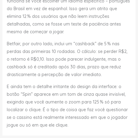
funciona se você escolher um idioma específico – português
do Brasil em vez de espanhol. Isso gera um atrito que
elimina 12 % dos usuários que não leem instruções
detalhadas, como se fosse um teste de paciência antes
mesmo de começar a jogar.
Betfair, por outro lado, inclui um “cashback” de 5 % nas
perdas das primeiras 10 rodadas. O cálculo: se perder R$2,
o retorno é R$0,10. Isso pode parecer indulgente, mas o
cashback só é creditado após 30 dias, prazo que reduz
drasticamente a percepção de valor imediato.
E ainda tem o detalhe irritante do design da interface: o
botão “Spin” aparece em um tom de cinza quase invisível,
exigindo que você aumente o zoom para 125 % só para
localizar o clique. É o tipo de coisa que faz você questionar
se o cassino está realmente interessado em que o jogador
jogue ou só em que ele clique.