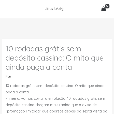
Ir
para
o
conteúdo
10 rodadas grátis sem
depósito cassino: O mito que
ainda paga a conta
Por
10 rodadas grátis sem depósito cassino: O mito que ainda
paga a conta
Primeiro, vamos cortar a enrolação: 10 rodadas grátis sem
depósito cassino chegam mais rápido que o aviso de
“promoção limitada” que aparece depois da sexta visita ao